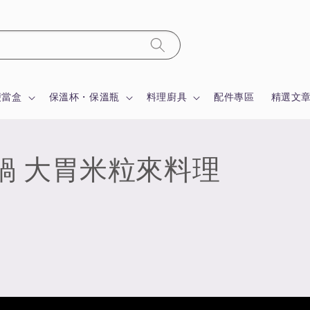
便當盒
保溫杯・保溫瓶
料理廚具
配件專區
精選文
鍋 大胃米粒來料理