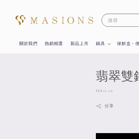
搜尋
關於我們
熱銷精選
新品上市
鍋具
保鮮盒・
翡翠雙
FEB 17, 20
分享