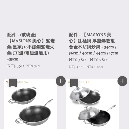
配件 - (玻璃蓋)
配件 - 【MASIONS 美
【MASIONS 美心】鴛鴦
心】鈦極鍋 厚釜鑄造複
鍋 皇家316不鏽鋼鴛鴦火
合金不沾鍋炒鍋 - 34cm /
鍋 (IH爐/電磁爐適用)
36cm / 40cm / 44cm /47cm
-33cm
Sale
NT$ 380
-
NT$ 780
Regular
Sale
NT$ 350
Regular
NT$ 390
price
price
NT$ 480
-
NT$ 1,280
price
price
優惠
優惠