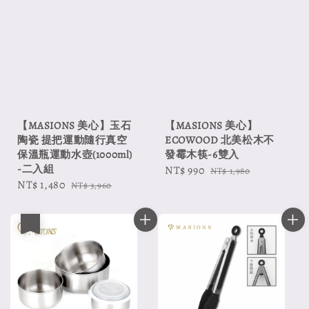
【MASIONS 美心】玉石
【MASIONS 美心】
陶瓷 提把運動隨行真空
ECOWOOD 北美松木不
保溫瓶運動水壺(1000ml)
發霉木筷-6雙入
-二入組
Sale
NT$ 990
Regular
NT$ 1,980
Sale
NT$ 1,480
Regular
NT$ 3,960
price
price
price
price
優惠