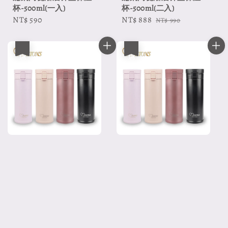
杯-500ml(二入)
杯-500ml(一入)
Sale
NT$ 888
Regular
Regular
NT$ 590
NT$ 990
price
price
price
優惠
優惠