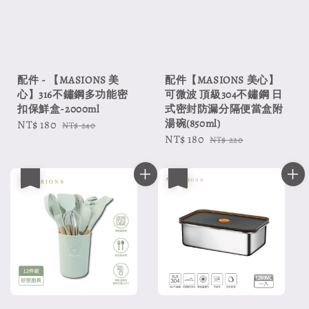
配件 - 【MASIONS 美
配件【MASIONS 美心】
心】316不鏽鋼多功能密
可微波 頂級304不鏽鋼 日
扣保鮮盒-2000ml
式密封防漏分隔便當盒附
湯碗(850ml)
Sale
NT$ 180
Regular
NT$ 240
Sale
NT$ 180
Regular
price
price
NT$ 220
price
price
優惠
優惠