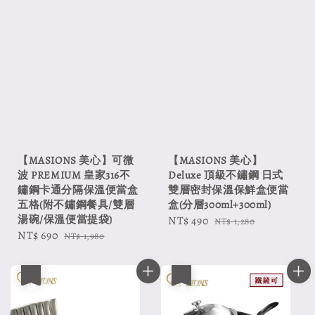
【MASIONS 美心】可微
【MASIONS 美心】
波 PREMIUM 皇家316不
Deluxe 頂級不鏽鋼 日式
鏽鋼卡通分隔保溫便當盒
雙層密封保溫保鮮盒便當
五格(附不鏽鋼餐具/雙層
盒(分層300ml+300ml)
湯碗/保溫便當提袋)
Sale
NT$ 490
Regular
NT$ 1,280
Sale
NT$ 690
Regular
NT$ 1,980
price
price
price
price
優惠
優惠