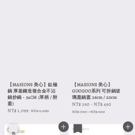
【MASIONS 美心】鈦極
【MASIONS 美心】
鍋 厚釜鑄造複合金不沾
GOOGOO系列 可拆鍋玻
鍋炒鍋 - 34CM (單柄 / 附
璃蓋鍋蓋 26cm / 20cm
蓋)
Sale
NT$ 390
-
NT$ 490
Regular
Sale
NT$ 1,099
Regular
NT$ 2,080
price
price
NT$ 590
-
NT$ 690
price
price
優惠
售完
優惠