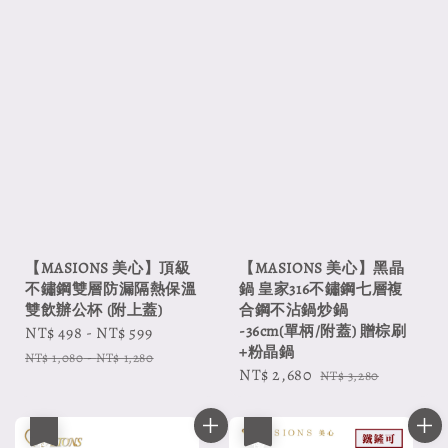
【MASIONS 美心】頂級
【MASIONS 美心】黑晶
不鏽鋼雙層防漏隔熱保溫
鍋 皇家316不鏽鋼七層複
雙飲辦公杯 (附上蓋)
合鋼不沾鍋炒鍋
-36cm(單柄/附蓋) 贈棕刷
Sale
NT$ 498
-
NT$ 599
Regular
+粉晶鍋
price
price
NT$ 1,080
-
NT$ 1,280
Sale
NT$ 2,680
Regular
NT$ 3,280
price
price
優惠
優惠