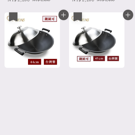
price
price
price
price
優惠
優惠