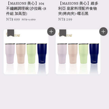
【MASIONS 美心】304
【MASIONS 美心】維多
不鏽鋼調理碗\沙拉碗-(8
利亞 皇家料理配件食物
件組 加高型)
夾(烤肉夾)-曜石黑
Sale
NT$ 699
Regular
Regular
NT$ 299
NT$ 1,280
price
price
price
優惠
優惠