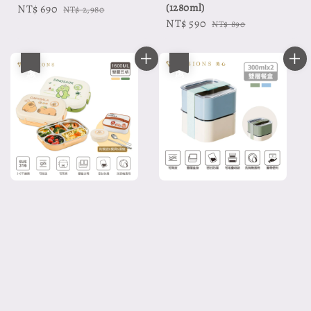
(1280ml)
Sale
NT$ 690
Regular
NT$ 2,980
Sale
NT$ 590
Regular
price
price
NT$ 890
price
price
優惠
優惠