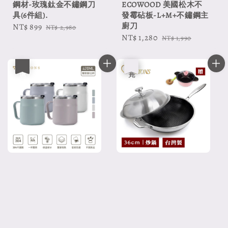
鋼材-玫瑰鈦金不鏽鋼刀
ECOWOOD 美國松木不
具(6件組).
發霉砧板-L+M+不鏽鋼主
廚刀
Sale
NT$ 899
Regular
NT$ 2,980
Sale
NT$ 1,280
Regular
price
price
NT$ 1,990
price
price
優惠
優惠
售完