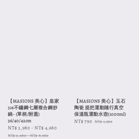
【MASIONS 美心】皇家
【MASIONS 美心】玉石
316不鏽鋼七層複合鋼炒
陶瓷 提把運動隨行真空
鍋- (單柄/附蓋)
保溫瓶運動水壺(1000ml)
36/40/42cm
Sale
NT$ 790
Regular
NT$ 1,980
Sale
NT$ 3,980
-
NT$ 4,680
Regular
price
price
price
price
NT$ 6,980
-
NT$ 8,980