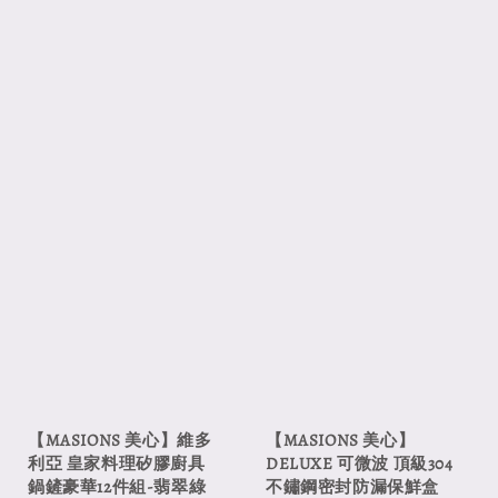
【MASIONS 美心】維多
【MASIONS 美心】
利亞 皇家料理矽膠廚具
DELUXE 可微波 頂級304
鍋鏟豪華12件組-翡翠綠
不鏽鋼密封防漏保鮮盒