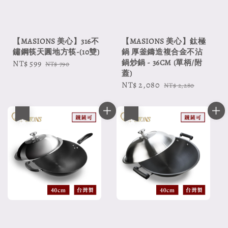
【MASIONS 美心】316不
【MASIONS 美心】鈦極
鏽鋼筷天圓地方筷-(10雙)
鍋 厚釜鑄造複合金不沾
鍋炒鍋 - 36CM (單柄/附
Sale
NT$ 599
Regular
NT$ 790
蓋)
price
price
Sale
NT$ 2,080
Regular
NT$ 2,280
price
price
優惠
優惠