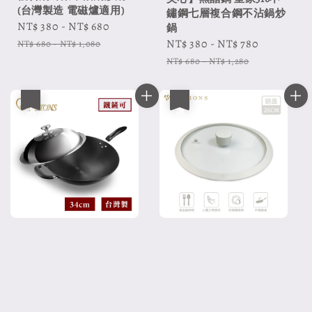
(台灣製造 電磁爐適用)
鏽鋼七層複合鋼不沾鍋炒
Sale
NT$ 380
-
NT$ 680
Regular
鍋
price
price
Sale
NT$ 380
-
NT$ 780
Regular
NT$ 680
-
NT$ 1,080
price
price
NT$ 680
-
NT$ 1,280
優惠
優惠